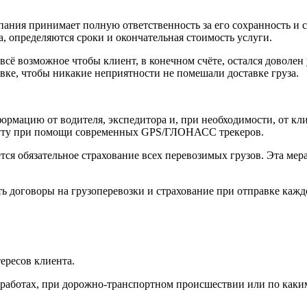
ания принимает полную ответственность за его сохранность и 
 определяются сроки и окончательная стоимость услуги.
ё возможное чтобы клиент, в конечном счёте, остался доволен 
ке, чтобы никакие неприятности не помешали доставке груза.
рмацию от водителя, экспедитора и, при необходимости, от кли
руту при помощи современных GPS/ГЛОНАСС трекеров.
ся обязательное страхование всех перевозимых грузов. Эта мер
ь договоры на грузоперевозки и страхование при отправке кажд
ересов клиента.
работах, при дорожно-транспортном происшествии или по каким